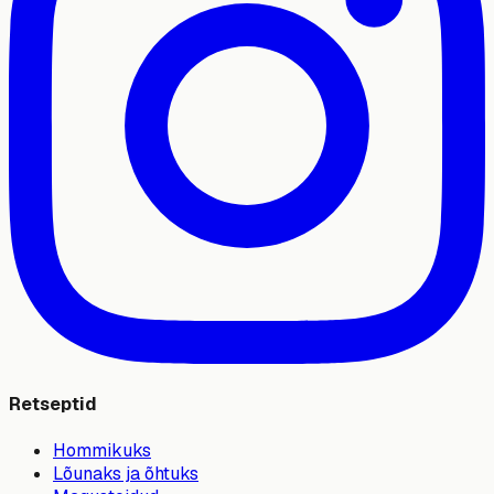
Retseptid
Hommikuks
Lõunaks ja õhtuks