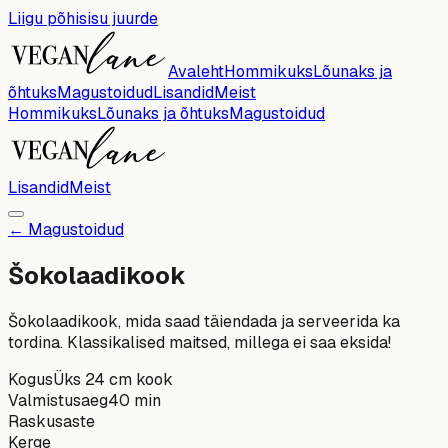
Liigu põhisisu juurde
Avaleht
Hommikuks
Lõunaks ja
õhtuks
Magustoidud
Lisandid
Meist
Hommikuks
Lõunaks ja õhtuks
Magustoidud
Lisandid
Meist
←
Magustoidud
Šokolaadikook
Šokolaadikook, mida saad täiendada ja serveerida ka
tordina. Klassikalised maitsed, millega ei saa eksida!
Kogus
Üks 24 cm kook
Valmistusaeg
40 min
Raskusaste
Kerge