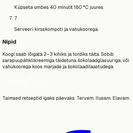
Küpseta umbes 40 minutit 180 °C juures.
7
Serveeri kirsskompoti ja vahukoorega.
Nipid
Koogi saab lõigata 2–3 kihiks ja tordiks täita. Sobib
sarapuupähklikreemiga täidetuna šokolaadglasuuriga, või
vahukoorega koos marjade ja šokolaadilaastudega.
Taimsed retseptid igaks päevaks. Tervem. Ilusam. Elavam.