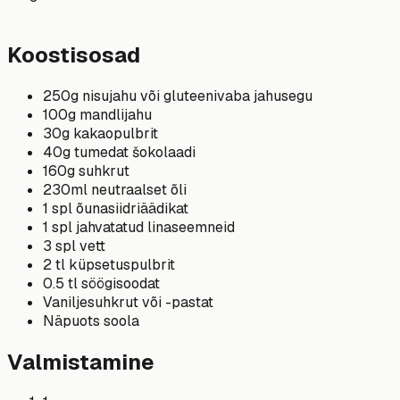
Koostisosad
250g nisujahu või gluteenivaba jahusegu
100g mandlijahu
30g kakaopulbrit
40g tumedat šokolaadi
160g suhkrut
230ml neutraalset õli
1 spl õunasiidriäädikat
1 spl jahvatatud linaseemneid
3 spl vett
2 tl küpsetuspulbrit
0.5 tl söögisoodat
Vaniljesuhkrut või -pastat
Näpuots soola
Valmistamine