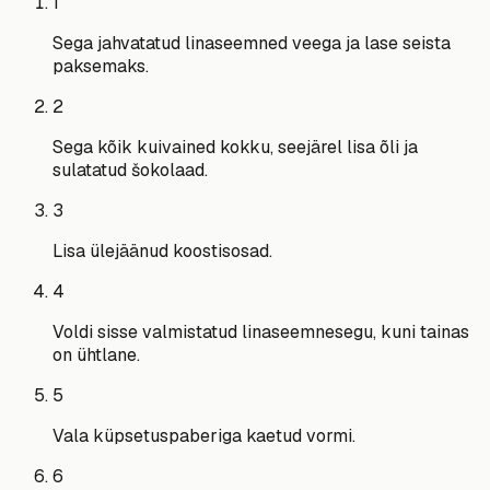
1
Sega jahvatatud linaseemned veega ja lase seista
paksemaks.
2
Sega kõik kuivained kokku, seejärel lisa õli ja
sulatatud šokolaad.
3
Lisa ülejäänud koostisosad.
4
Voldi sisse valmistatud linaseemnesegu, kuni tainas
on ühtlane.
5
Vala küpsetuspaberiga kaetud vormi.
6